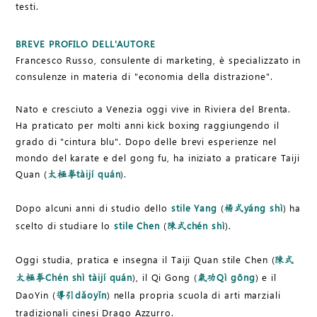
testi.
BREVE PROFILO DELL'AUTORE
Francesco Russo, consulente di marketing, è specializzato in
consulenze in materia di "economia della distrazione".
Nato e cresciuto a Venezia oggi vive in Riviera del Brenta.
Ha praticato per molti anni kick boxing raggiungendo il
grado di "cintura blu". Dopo delle brevi esperienze nel
mondo del karate e del gong fu, ha iniziato a praticare Taiji
Quan (
tàijí quán
).
太極拳
Dopo alcuni anni di studio dello
stile Yang
(
yáng shì
) ha
楊式
scelto di studiare lo
stile Chen
(
chén shì
).
陳式
Oggi studia, pratica e insegna il Taiji Quan stile Chen (
陳式
Chén shì tàijí quán
), il Qi Gong (
Qì gōng
) e il
太極拳
氣功
DaoYin (
dǎoyǐn
) nella propria scuola di arti marziali
導引
tradizionali cinesi Drago Azzurro.