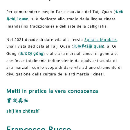
Per comprendere meglio l'arte marziale del Taiji Quan (
太極
tàijí quán
) si è dedicato allo studio della lingua cinese
拳
(mandarino tradizionale) e dell'arte della calligrafia.
Nel 2021 decide di dare vita alla rivista
Spiralis Mirabilis
,
una rivista dedicata al Taiji Quan (
tàijí quán
), al Qi
太極拳
Gong (
Qì gōng
) e alle arti marziali cinesi in generale,
氣功
che fosse totalmente indipendente da qualsiasi scuola di
arti marziali, con lo scopo di dare vita ad uno strumento di
divulgazione della cultura delle arti marziali cinesi.
Metti in pratica la vera conoscenza
實踐真知
shíjiàn zhēnzhī
Francesco Russo