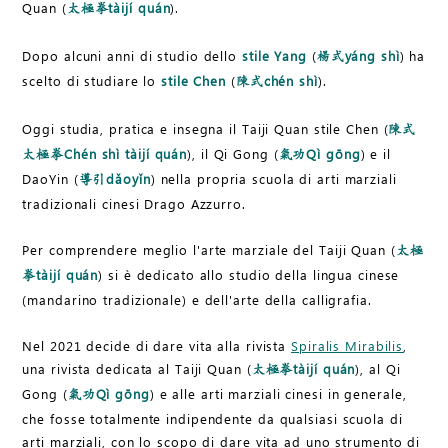
Quan (
tàijí quán
).
太極拳
Dopo alcuni anni di studio dello
stile Yang
(
yáng shì
) ha
楊式
scelto di studiare lo
stile Chen
(
chén shì
).
陳式
Oggi studia, pratica e insegna il Taiji Quan stile Chen (
陳式
Chén shì tàijí quán
), il Qi Gong (
Qì gōng
) e il
太極拳
氣功
DaoYin (
dǎoyǐn
) nella propria scuola di arti marziali
導引
tradizionali cinesi Drago Azzurro.
Per comprendere meglio l'arte marziale del Taiji Quan (
太極
tàijí quán
) si è dedicato allo studio della lingua cinese
拳
(mandarino tradizionale) e dell'arte della calligrafia.
Nel 2021 decide di dare vita alla rivista
Spiralis Mirabilis
,
una rivista dedicata al Taiji Quan (
tàijí quán
), al Qi
太極拳
Gong (
Qì gōng
) e alle arti marziali cinesi in generale,
氣功
che fosse totalmente indipendente da qualsiasi scuola di
arti marziali, con lo scopo di dare vita ad uno strumento di