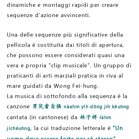
dinamiche e montaggi rapidi per creare
sequenze d’azione avvincenti.
Una delle sequenze più significative della
pellicola è costituita dai titoli di apertura,
che possono essere considerati quasi una
vera e propria "clip musicale". Un gruppo di
praticanti di arti marziali pratica in riva al
mare guidati da Wong Fei-hung.
La musica di sottofondo alla sequenza è la
canzone
男兒當自強
nàahm yìh dōng jih kèuhng
cantata (in cantonese) da
林子祥
làhm
, la cui traduzione letterale è
"Un
jíchèuhng
uomo deve essere forte per sé stesso"
.