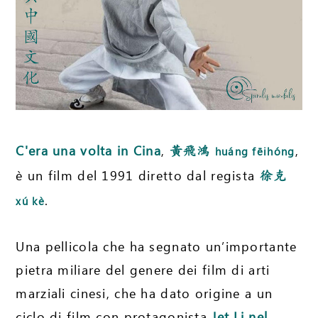
C'era una volta in Cina
,
,
黃飛鴻
huáng fēihóng
è un film del 1991 diretto dal regista
徐克
.
xú kè
Una pellicola che ha segnato un’importante
pietra miliare del genere dei film di arti
marziali cinesi, che ha dato origine a un
ciclo di film con protagonista
Jet Li nel